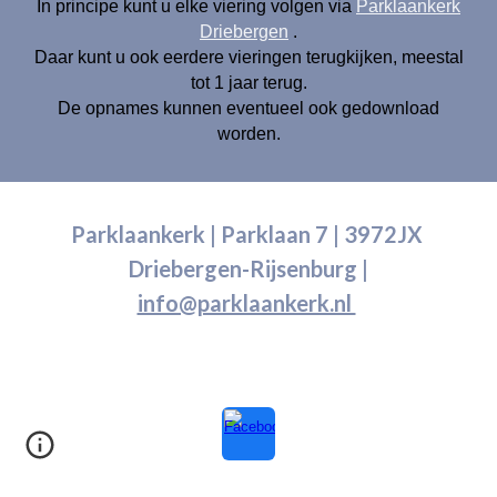
In principe kunt u elke viering volgen
via
Parklaankerk
Driebergen
.
Daar kunt u ook eerdere vieringen terugkijken, meestal
tot 1 jaar terug.
De opnames kunnen eventueel ook gedownload
worden.
Parklaankerk | Parklaan 7 | 3972JX
Driebergen-Rijsenburg |
info@parklaankerk.nl